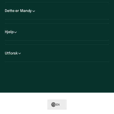
Dette er Mandy
Hjelp
Utforsk
P
a
y
m
EN
e